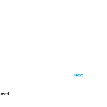
Next
losed